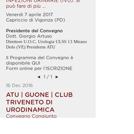
INFEZIONI URINARIE (IVU): Si
può fare di più ...
Venerdì 7 aprile 2017
Capriccio di Vigonza (PD)
Presidente del Convegno
Dott. Giorgio Artuso
Direttore U.O.C. Urologia ULSS 13 Mirano
Dolo (VE) Presidente ATU
Il Programma del Convegno è
disponibile
QUI
Form online per l’
ISCRIZIONE
◄
1 / 1
►
16 Dec 2016
ATU | GUONE | CLUB
TRIVENETO DI
URODINAMICA
Convegno Congiunto
Fondazione Banca Santo Stefano
Martellago (VE)